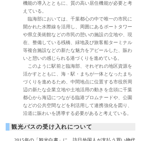
機能の導入とともに、質の高い居住機能が必要と考
えている。
臨海部においては、千葉都心の中で唯一の市民に
開かれた水際線を活用し、周囲にあるポートタワー
や県立美術館などの市民の憩いの施設の立地や、現
在、整備している桟橋、緑地及び旅客船ターミナル
等複合施設などの新たな魅力をアピールした、賑わ
いと憩いの感じられる港づくりを進めている。
このように駅前と臨海部、それぞれの地区資源を
活かすとともに、海・駅・まちが一体となったまち
づくりを進めるため、中間地点に位置する市役所周
辺の新たな企業立地や土地活用の動きを念頭に千葉
都心から海辺につながる臨港プロムナードや、公園
などの公共空間などを利活用して連携強化を図り、
沿道に賑わいを誘導する必要があると考えている。
観光バスの受け入れについて
2015年の「観光白書」に、訪日外国人が支払う買い物代