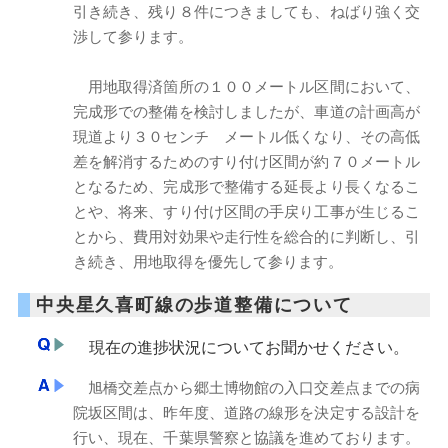
引き続き、残り８件につきましても、ねばり強く交
渉して参ります。
用地取得済箇所の１００メートル区間において、
完成形での整備を検討しましたが、車道の計画高が
現道より３０センチ メートル低くなり、その高低
差を解消するためのすり付け区間が約７０メートル
となるため、完成形で整備する延長より長くなるこ
とや、将来、すり付け区間の手戻り工事が生じるこ
とから、費用対効果や走行性を総合的に判断し、引
き続き、用地取得を優先して参ります。
中央星久喜町線の歩道整備について
現在の進捗状況についてお聞かせください。
旭橋交差点から郷土博物館の入口交差点までの病
院坂区間は、昨年度、道路の線形を決定する設計を
行い、現在、千葉県警察と協議を進めております。