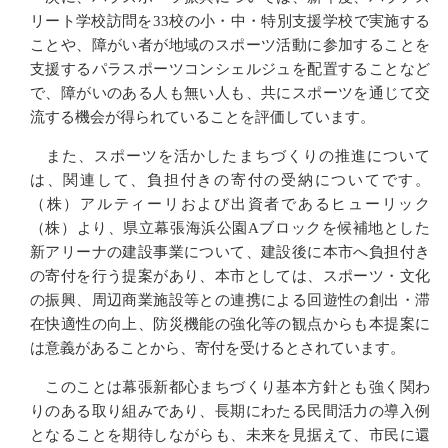
リート学校訪問を33校の小・中・特別支援学校で実施する
ことや、障がい者が地域のスポーツ活動に参加することを
支援するパラスポーツコンシェルジュを配置することなど
で、障がいのある人も無い人も、共にスポーツを通じて交
流する機会が得られていることを評価しています。
また、スポーツを活かしたまちづくりの推進について
は、関連して、負担付きの寄付の受納についてです。
（株）アルティーリおよび出資者であるヒューリック
（株）より、県立幕張海浜公園Aブロックを候補地とした
新アリーナの建設事業について、建設後に本市へ負担付き
の寄付を行う提案があり、本市としては、スポーツ・文化
の振興、周辺商業施設等との連携による回遊性の創出・滞
在快適性の向上、防災機能の強化等の観点からも本提案に
は意義があることから、寄付を受けるとされています。
このことは幕張新都心まちづくり基本方針とも強く関わ
りのある取り組みであり、長期にわたる民間活力の導入例
となることを期待しながらも、未来を見据えて、市民に還