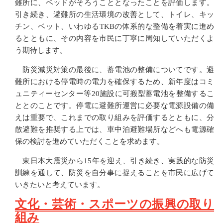
難所に、ベッドがそろうこととなったことを評価します。
引き続き、避難所の生活環境の改善として、トイレ、キッ
チン、ベット、いわゆるTKBの体系的な整備を着実に進め
るとともに、その内容を市民に丁寧に周知していただくよ
う期待します。
防災減災対策の最後に、蓄電池の整備についてです。避
難所における停電時の電力を確保するため、新年度はコミ
ュニティーセンター等20施設に可搬型蓄電池を整備するこ
ととのことです。停電に避難所運営に必要な電源設備の備
えは重要で、これまでの取り組みを評価するとともに、分
散避難を推奨する上では、車中泊避難場所などへも電源確
保の検討を進めていただくことを求めます。
東日本大震災から15年を迎え、引き続き、実践的な防災
訓練を通して、防災を自分事に捉えることを市民に広げて
いきたいと考えています。
文化・芸術・スポーツの振興の取り
組み