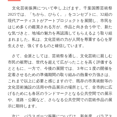
文化芸術振興について申し上げます。千葉国際芸術祭
2025では、「ちから、ひらく。」をコンセプトに、32組の
現代アーティストがアートプロジェクトを展開し、市民を
はじめ多くの鑑賞される方が、作品と向き合う中で、新た
な気づきと、地域の魅力を再認識してもらえるよう取り組
まれました。私は、文化芸術の力が人間を尊重する心を芽
生えさせ、強くするものと確信しています。
さて、会派としては、芸術祭を通し、文化芸術に親しむ
市民の裾野は、世代を超えて広がったことを高く評価する
とともに、一方で、今後の展開では、３年に１度の開催を
定着させるための準備期間の取り組みの熱量や力強さは、
これまで以上に必要と感じますので、既存の市美術館等の
文化芸術施設の活用や作品展示の場所として、全市的に広
げるためにも各区のランドマークとなる公共空間での展示
や、道路・公園など、さらなる公共空間での芸術作品の展
示に期待します。
次に、パラスポーツ振興については、新年度、パラアス