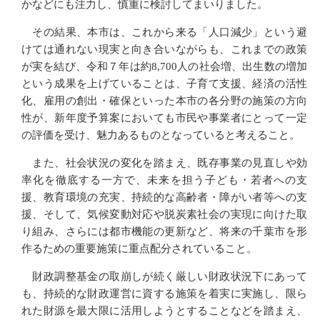
かなどにも注力し、慎重に検討してまいりました。
その結果、本市は、これから来る「人口減少」という避
けては通れない現実と向き合いながらも、これまでの政策
が実を結び、令和７年は約8,700人の社会増、出生数の増加
という成果を上げていることは、子育て支援、経済の活性
化、雇用の創出・確保といった本市の各分野の施策の方向
性が、新年度予算案においても市民や事業者にとって一定
の評価を受け、魅力あるものとなっていると考えること。
また、社会状況の変化を踏まえ、既存事業の見直しや効
率化を徹底する一方で、未来を担う子ども・若者への支
援、教育環境の充実、持続的な高齢者・障がい者等への支
援、そして、気候変動対応や脱炭素社会の実現に向けた取
り組み、さらには都市機能の更新など、将来の千葉市を形
作るための重要施策に重点配分されていること。
財政調整基金の取崩しが続く厳しい財政状況下にあって
も、持続的な財政運営に資する施策を着実に実施し、限ら
れた財源を最大限に活用しようとすることなどを踏まえ、