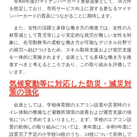
令和8年度のマイナンバーカード更新需要として、38万件
を想定しており、市民サービス向上に資する更なるマイナ
ンバーカードの普及につながることに期待します。
また、女性の活躍と多様な働き方の推進では、女性の人
材育成として育児等により安定的な就労が難しい女性を対
象に、在宅勤務等の柔軟な働き方が可能なデジタル分野で
の就労へ結びつけるため、スキル取得支援および就労支援
を一体的に実施されます。会派としても多様な働き方を推
進すべきと考えるところであり、この取り組みを評価して
います。
気候変動等に対応した防災・減災対
策の強化
会派としては、学校体育館のエアコン設置や災害時のト
イレ体制の整備など避難所環境の改善および運営支援の強
化について求めてまいりました。まず、学校のエアコン設
置の前倒しの取り組みについては、来年度は、令和9年度に
設置完了予定の小学校54校のうち、24校について前倒しで