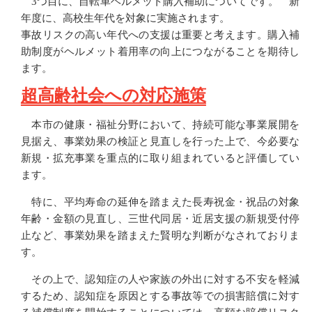
3つ目に、自転車ヘルメット購入補助についてです。 新
年度に、高校生年代を対象に実施されます。
事故リスクの高い年代への支援は重要と考えます。購入補
助制度がヘルメット着用率の向上につながることを期待し
ます。
超高齢社会への対応施策
本市の健康・福祉分野において、持続可能な事業展開を
見据え、事業効果の検証と見直しを行った上で、今必要な
新規・拡充事業を重点的に取り組まれていると評価してい
ます。
特に、平均寿命の延伸を踏まえた長寿祝金・祝品の対象
年齢・金額の見直し、三世代同居・近居支援の新規受付停
止など、事業効果を踏まえた賢明な判断がなされておりま
す。
その上で、認知症の人や家族の外出に対する不安を軽減
するため、認知症を原因とする事故等での損害賠償に対す