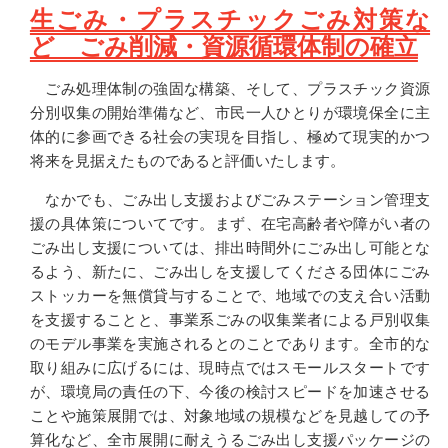
生ごみ・プラスチックごみ対策な
ど ごみ削減・資源循環体制の確立
ごみ処理体制の強固な構築、そして、プラスチック資源
分別収集の開始準備など、市民一人ひとりが環境保全に主
体的に参画できる社会の実現を目指し、極めて現実的かつ
将来を見据えたものであると評価いたします。
なかでも、ごみ出し支援およびごみステーション管理支
援の具体策についてです。まず、在宅高齢者や障がい者の
ごみ出し支援については、排出時間外にごみ出し可能とな
るよう、新たに、ごみ出しを支援してくださる団体にごみ
ストッカーを無償貸与することで、地域での支え合い活動
を支援することと、事業系ごみの収集業者による戸別収集
のモデル事業を実施されるとのことであります。全市的な
取り組みに広げるには、現時点ではスモールスタートです
が、環境局の責任の下、今後の検討スピードを加速させる
ことや施策展開では、対象地域の規模などを見越しての予
算化など、全市展開に耐えうるごみ出し支援パッケージの