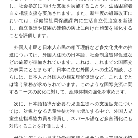
し、社会参加に向けた支援を実施することや、生活困窮者
自立相談支援を実施されます。また、新年度の組織改正に
おいては、保健福祉局保護課内に生活自立促進室を新設
し、自立促進や貧困の連鎖の防止に向けた施策を強化する
ことを評価します。
外国人市民と日本人市民の相互理解など多文化共生の推
進については、外国人住民の日本語、社会制度習得促進な
どの施策が準備されています。これは、これまでの国際交
流事業にとどまらず、日本に住む外国人への生活相談、さ
らには、日本人と外国人の相互理解促進など、これまでと
は違う業務が求められています。このような国際交流に関
するニーズの変化に対して、組織体制の強化を求めます。
次に、日本語指導が必要な児童生徒への支援拡充につい
ては、対象となる児童生徒が年々増加する中で、外国人児
童生徒指導協力員を増員し、ネパール語など多言語化にも
対応することを評価します。
母語に依らない日本語学習支援をボランティア団体の協