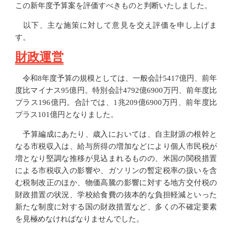
この新年度予算案を評価すべきものと判断いたしました。
以下、主な施策に対して意見を交え評価を申し上げま
す。
財政運営
令和8年度予算の規模としては、一般会計5417億円、前年
度比マイナス95億円。特別会計4792億6900万円、前年度比
プラス196億円。合計では、1兆209億6900万円、前年度比
プラス101億円となりました。
予算編成にあたり、歳入においては、自主財源の根幹と
なる市税収入は、給与所得の増加などにより個人市民税が
増となり堅調な推移が見込まれるものの、米国の関税措置
による市税収入の影響や、ガソリンの暫定税率の扱いを含
む税制改正のほか、物価高騰の影響に対する地方交付税の
財政措置の状況、学校給食費の抜本的な負担軽減といった
新たな制度に対する国の財政措置など、多くの不確定要素
を見極めなければなりませんでした。