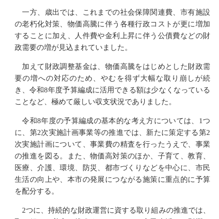
一方、歳出では、これまでの社会保障関連費、市有施設
の老朽化対策、物価高騰に伴う各種行政コストが更に増加
することに加え、人件費や金利上昇に伴う公債費などの財
政需要の増が見込まれていました。
加えて財政調整基金は、物価高騰をはじめとした財政需
要の増への対応のため、やむを得ず大幅な取り崩しが続
き、令和8年度予算編成に活用できる額は少なくなっている
ことなど、極めて厳しい収支状況でありました。
令和8年度の予算編成の基本的な考え方については、1つ
に、第2次実施計画事業等の推進では、新たに策定する第2
次実施計画について、事業費の精査を行ったうえで、事業
の推進を図る。また、物価高対策のほか、子育て、教育、
医療、介護、環境、防災、都市づくりなどを中心に、市民
生活の向上や、本市の発展につながる施策に重点的に予算
を配分する。
2つに、持続的な財政運営に資する取り組みの推進では、