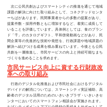
次に公民共創およびスマートシティの推進を通じて地域
課題の解決に向けた取り組みとして、コネクテッドセンタ
ーちばがあります。民間事業者からの多数の提案があり、
提案件数・採用件数ともに増加するなど、着実に成長して
いることを評価しています。具体例としては、食のブラン
ド「千」のカタログギフト、平和啓発動画などがあり、民
間企業等の先進的な技術や発想を、行政課題や地域課題の
解決へ結びつける成果を積み重ねています。今後とも公民
共創を一層推進し、市民サービスの向上と持続可能なまち
づくりを進めることを求めます。
市民サービス向上に資する行財政改
革への取り組み
行政のデジタル化推進および市民社会におけるデジタル
デバイドの解消については、スマートシティ実証補助、高
齢者のデジタル活用のためのいきいきプラザ・いきいきセ
ンターにおいてのスマートフォン相談会が実施されます。
ちばシティポイントアプリの登録の手続きもサポートして