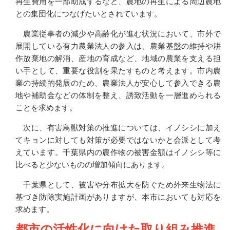
再生費用を一部助成するなど、農地の再生による周辺農地
との集団化につなげたいとされています。
農業従事者の減少や高齢化が進む状況において、市外で
展開している有力農業法人の参入は、農業基盤の維持や耕
作放棄地の解消、産地の育成など、地域の農業を支える担
い手として、重要な役割を果たすものと考えます。市内農
業の持続的発展のため、農業法人が安心して参入できる農
地や補助金などの体制を整え、誘致活動を一層進められる
ことを求めます。
次に、有害鳥獣対策の推進については、イノシシに加え
てキョンに対しても対策が必要ではないかと会派として考
えています。千葉県内の農作物の被害金額はイノシシ等に
比べると少ないものの増加傾向にあります。
千葉県として、被害や分布拡大を防ぐため外来生物法に
基づき防除実施計画がありますが、本市においても対応を
求めます。
都市の活性化に向けた取り組み推進