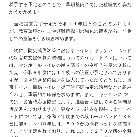
着手する予定とのことで、早期整備に向けた積極的な姿勢
がうかがえます。
全校設置完了予定が令和１１年度とのことであります
が、教育環境の向上や避難所機能の強化の観点から、前倒
しでの整備を引き続き求めます。
次に、防災減災対策におけるトイレ、キッチン、ベッド
の災害時支援体制の整備についてのうち、トイレについて
は、マンホールトイレの県立高校への令和７年度の３校に
加え、令和８年度には１１校への設置が予定されておりま
すが、引き続き整備箇所を拡大していただくとともに、携
帯トイレ、簡易トイレ、災害時応援協定の活用などと組み
合わせ、重層的な確保を求めます。また、キッチンについ
ては、災害時応援協定により、適温食を提供できる体制整
備が進んでおりますが、更なる取り組みを期待します。ベ
ッドについては、令和７年度までの段ボールベッド１８８
台に加え、令和８年度は、８９２台の簡易ベッドを整備す
ることが予定されており、これによって２７０か所の全避