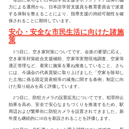
力による運用から、日本語学習支援員を教育委員会で派遣
する体制を整えることにより、指導支援の持続可能性を確
保されることに期待しています。
安心・安全な市民生活に向けた諸施
策
1つ目に、空き家対策についてです。会派の要望に応え、
空き家等対策総合支援補助、空家等実態現地調査、空家等
適正管理など、着実に施策を重ね推進していること、さら
には、今議会の代表質疑に取り上げました「空家を除却し
た土地に係る固定資産税等の減免に関する条例」制定に向
けた取り組みを高く評価しています。
2つ目に、防犯カメラの設置拡充についてです。犯罪抑止
効果を高め、安全で安心なまちづくりを推進するため、駅
周辺および繁華街に防犯カメラを設置されてきました。新
年度も継続的に10台を新設されることを評価します。