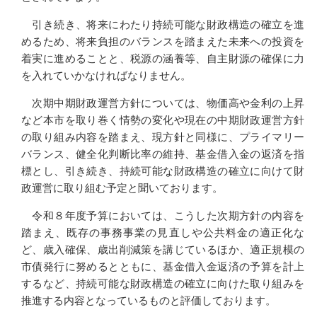
引き続き、将来にわたり持続可能な財政構造の確立を進
めるため、将来負担のバランスを踏まえた未来への投資を
着実に進めることと、税源の涵養等、自主財源の確保に力
を入れていかなければなりません。
次期中期財政運営方針については、物価高や金利の上昇
など本市を取り巻く情勢の変化や現在の中期財政運営方針
の取り組み内容を踏まえ、現方針と同様に、プライマリー
バランス、健全化判断比率の維持、基金借入金の返済を指
標とし、引き続き、持続可能な財政構造の確立に向けて財
政運営に取り組む予定と聞いております。
令和８年度予算においては、こうした次期方針の内容を
踏まえ、既存の事務事業の見直しや公共料金の適正化な
ど、歳入確保、歳出削減策を講じているほか、適正規模の
市債発行に努めるとともに、基金借入金返済の予算を計上
するなど、持続可能な財政構造の確立に向けた取り組みを
推進する内容となっているものと評価しております。