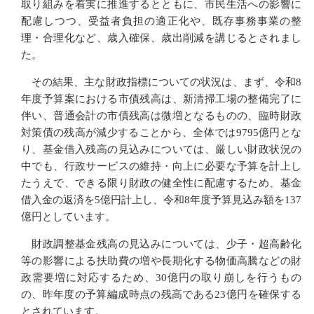
取り組みを着実に推進するとともに、市民生活への影響に
配慮しつつ、受益者負担の適正化や、既存事務事業の整
理・合理化など、歳入確保、歳出削減を講じるとされまし
た。
その結果、主な財政指標についての状況は、まず、令和8
年度予算案における市債残高は、新清掃工場の整備完了に
伴い、普通会計の市債残高は微増となるものの、臨時財政
対策債の残高が減少することから、全体では9795億円とな
り、基金借入残高の見込みについては、厳しい財政状況の
中でも、行政サービスの維持・向上に必要な予算を計上し
たうえで、できる限り財政の健全性に配慮するため、基金
借入金の返済を5億円計上し、令和8年度予算見込み額を137
億円としています。
財政調整基金残高の見込みについては、少子・超高齢化
等の影響による扶助費の増や長期化する物価高騰などの財
政需要増に対応するため、30億円の取り崩しを行うもの
の、昨年度の予算編成時点の残高である23億円を確保する
とされています。