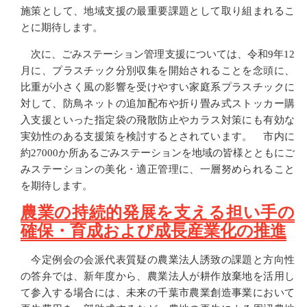
施策として、地域支援の最重要課題として取り組まれるこ
とに期待します。
次に、ごみステーション管理支援については、令和9年12
月に、プラスチック分別収集を開始されることを念頭に、
比重が小さく風の影響を受けやすい家庭系プラスチックに
対して、防鳥ネットの追加配布や折り畳み式ストッカー購
入支援といった指定袋の飛散防止やカラス対策にも有効な
実効性のある支援策を検討するとされています。 市内に
約27000か所あるごみステーションを地域の皆様とともにご
みステーションの美化・適正管理に、一層努められること
を期待します。
農業の持続的発展を支える担い手の
確保・育成および成長産業化の推進
今定例会の会派代表質疑の農業法人誘致の課題と方向性
の答弁では、新年度から、農業法人が耕作放棄地を活用し
て参入する場合には、未来の千葉市農業創造事業において