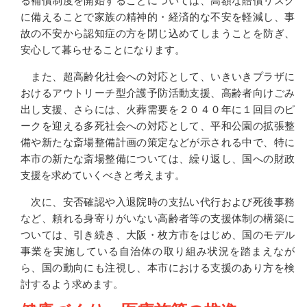
る補償制度を開始することについては、高額な賠償リスク
に備えることで家族の精神的・経済的な不安を軽減し、事
故の不安から認知症の方を閉じ込めてしまうことを防ぎ、
安心して暮らせることになります。
また、超高齢化社会への対応として、いきいきプラザに
おけるアウトリーチ型介護予防活動支援、高齢者向けごみ
出し支援、さらには、火葬需要を２０４０年に１回目のピ
ークを迎える多死社会への対応として、平和公園の拡張整
備や新たな斎場整備計画の策定などが示される中で、特に
本市の新たな斎場整備については、繰り返し、国への財政
支援を求めていくべきと考えます。
次に、安否確認や入退院時の支払い代行および死後事務
など、頼れる身寄りがいない高齢者等の支援体制の構築に
ついては、引き続き、大阪・枚方市をはじめ、国のモデル
事業を実施している自治体の取り組み状況を踏まえなが
ら、国の動向にも注視し、本市における支援のあり方を検
討するよう求めます。