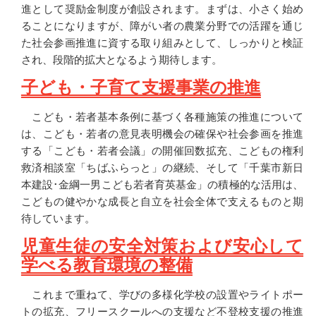
進として奨励金制度が創設されます。まずは、小さく始め
ることになりますが、障がい者の農業分野での活躍を通じ
た社会参画推進に資する取り組みとして、しっかりと検証
され、段階的拡大となるよう期待します。
子ども・子育て支援事業の推進
こども・若者基本条例に基づく各種施策の推進について
は、こども・若者の意見表明機会の確保や社会参画を推進
する「こども・若者会議」の開催回数拡充、こどもの権利
救済相談室「ちばふらっと」の継続、そして「千葉市新日
本建設･金綱一男こども若者育英基金」の積極的な活用は、
こどもの健やかな成長と自立を社会全体で支えるものと期
待しています。
児童生徒の安全対策および安心して
学べる教育環境の整備
これまで重ねて、学びの多様化学校の設置やライトポー
トの拡充、フリースクールへの支援など不登校支援の推進