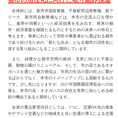
全体的には、新湾岸道路整備、千葉駅周辺再整備、新ア
リーナ、新市民会館整備などは、本市の交流人口を増や
し、雇用や消費といった経済効果を生み出す、将来の都
市・経済基盤を確固たるものとするための未来への布石と
考えます。将来にわたって市民や事業者から選ばれる都市
であり続けるための「新たな歩み」となる都市の活性化に
資する取り組みになることに期待しています。
また、緑豊かな都市空間の維持・充実に向けた千葉公
園、動物公園のリニューアル、そして、市の花であるオオ
ガハスを通じた魅力発信は、市民の生活の質の向上に繋が
るばかりでなく、本市のイメージアップにも貢献するもの
です。少し先になりますが、2027年国際園芸博覧会への出
展も、本市の花・オオガハスの存在を世界に知らしめる絶
好の機会であると期待しています。
会派の重点要望項目としては、1つに、交通DX化の推進
やデマンド交通などの地域支え合い交通の導入による交通