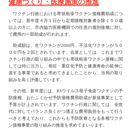
健康づくり・医療施策の推進
ワクチン行政における帯状疱疹ワクチン接種費助成につ
いては、新年度４月１日から定期接種対象者を除く５０歳
以上の方に、市内協力医療機関での任意の個別接種に対し
て費用の一部助成が行われます。
助成額は、生ワクチンが2000円、不活化ワクチンが５０
００円を２回とされています。会派としては、これまでワ
クチン行政の取り組みの中でも帯状疱疹ワクチン接種に関
しては特に注力し、発症・重症化予防と健康寿命の延伸に
資する事業であると求めてきましたことから、当局の取り
組みを高く評価しています。
その他、新年度には、RSウイルス母子免疫ワクチンの予
防接種、おたふくかぜ予防接種費用助成が新規事業として
予算が計上されています。ワクチン行政に関しては、全世
代に対してバランス良くかつ適正な費用負担をもって行う
べきと考えており、これからも予防医療となる各種ワクチ
ン接種事業の取り組みの推進を求めてまいります。