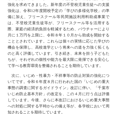
強化を求めてきました。新年度の不登校児童生徒への支援
強化は、令和12年度開校予定の「学びの多様化学校」の準
備に加え、フリースクール等民間施設利用料助成事業で
は、不登校児童生徒等が、フリースクール等を活用する
際、家庭の経済的負担を軽減するため、バウチャーにより
月に１万円を上限に、令和８年１０月から助成を開始する
こととされています。これらは個々の実情に応じた学びの
機会を保障し、高校進学という将来への道を力強く拓くも
のと高く評価しています。引き続き、未来を担う子どもた
ちが、それぞれの個性や能力を最大限に発揮できる安心し
て学べる教育環境を整備されることを期待しています。
次に、いじめ・性暴力・不祥事等の防止対策の強化につ
いてです。令和６年度８月に行われた国の「いじめの重大
事態の調査に関するガイドライン」改訂に伴い、「千葉市
いじめ防止基本方針」の改定を、この４月に行う点は評価
しています。今後、さらに本改訂におけるいじめ重大事態
への対処に関する平時からの備え等が、各学校において周
知されることを期待しています。