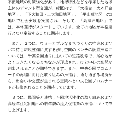
不便地域の対策強化があり、地域特性などを考慮した地域
主体のデマンド型交通が、緑区内で、「大椎台・大木戸台
地区」、「下大和田・上大和田地区」、「平山町地区」の3
地区で社会実験を実施され、そして、「高津戸地区」で
は、本格運行がスタートしています。全ての地区が本格運
行となり定着することに期待します。
また、２つに、ウォーカブルなまちづくりの推進および
バス待ち環境整備に資する歩行空間のベンチの設置推進に
ついては、千葉公園通りにおいての道路改修で、居心地が
よく歩きたくなるまちなかが形成され、ひと中心の空間が
創出されることが期待できます。また、中央公園プロムナ
ードの再編に向けた取り組みの推進は、通り過ぎる場所か
ら、出会いや交流が生まれる空間へと中央公園プロムナー
ドが転換されることを期待しています。
３つに、民間等と連携した団地活性化の取り組みおよび
高経年住宅団地への若年層の流入促進策の推進について申
し上げます。