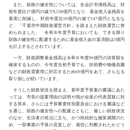
また、財政の健全性については、全会計市債残高は、対
前年度比37億円の減で9,530億円となり、基金借入金残高を
着実に削減し、対前年度比10億円の減で147億円となるな
ど、「千葉市中期財政運営方針」を踏まえた財政運営に努
められました。 令和８年度予算においても、できる限り
財政の健全性に配慮するために基金借入金の返済額は5億円
を計上するとされています。
一方、財政調整基金残高は令和６年度99億円の決算額を
確保するものの、今年度当初予算でも、扶助費や物価高騰
などの財政需要増に対応するため69億円をあて、さらなる
取り崩しが続いています。
そうした財政状況を踏まえ、新年度予算案の審議にあた
っては、市長の提案理由の説明や我が会派の代表質疑に対
する答弁、さらには予算審査特別委員会における審議など
を通じ、財政の健全性への配慮とともに、厳しい財政状況
のなか、生活者の視点に立ち、かつ持続的な施策展開のた
め、一部事業の予算の見直しが、適切に判断されたかどう