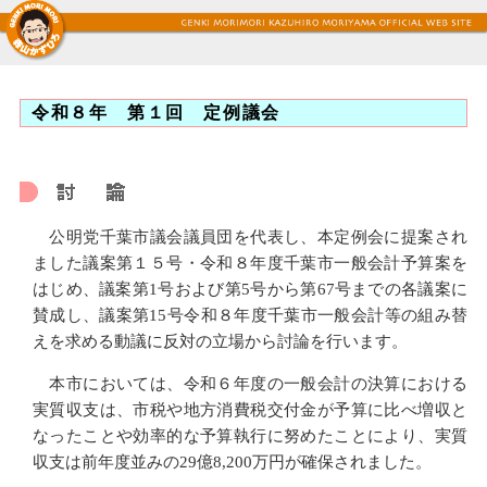
令和８年 第１回 定例議会
公明党千葉市議会議員団を代表し、本定例会に提案され
ました議案第１５号・令和８年度千葉市一般会計予算案を
はじめ、議案第1号および第5号から第67号までの各議案に
賛成し、議案第15号令和８年度千葉市一般会計等の組み替
えを求める動議に反対の立場から討論を行います。
本市においては、令和６年度の一般会計の決算における
実質収支は、市税や地方消費税交付金が予算に比べ増収と
なったことや効率的な予算執行に努めたことにより、実質
収支は前年度並みの29億8,200万円が確保されました。