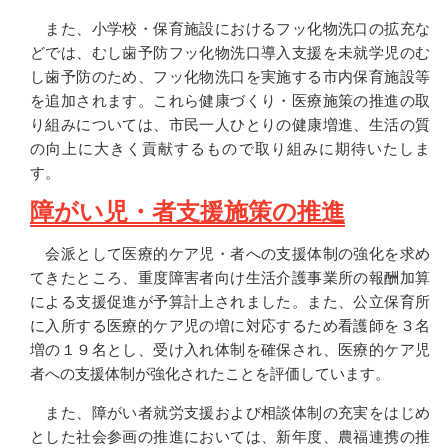
また、小学校・保育施設におけるフッ化物洗口の拡充な
どでは、むし歯予防フッ化物洗口導入支援を未就学児のむ
し歯予防のため、フッ化物洗口を実施する市内保育施設等
を追加されます。これら健康づくり・医療施策の推進の取
り組みについては、市民一人ひとりの健康増進、生活の質
の向上に大きく貢献するもので取り組みに期待いたしま
す。
障がい児・者支援施策の推進
会派として医療的ケア児・者への支援体制の強化を求め
てきたところ、重度障害者向け生活介護事業所の報酬加算
による支援促進が予算計上されました。また、公立保育所
に入所する医療的ケア児の増に対応するため看護師を３名
増の１９名とし、受け入れ体制を確保され、医療的ケア児
者への支援体制が強化されたことを評価しています。
また、障がい者就労支援および相談体制の充実をはじめ
とした社会参画の推進においては、新年度、農福連携の推