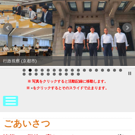
行政視察 (京都市)
７月の活動記録のまとめ
※ 写真をクリックすると活動記録に移動します。
※
●
をクリックするとそのスライドで止まります。
ごあいさつ